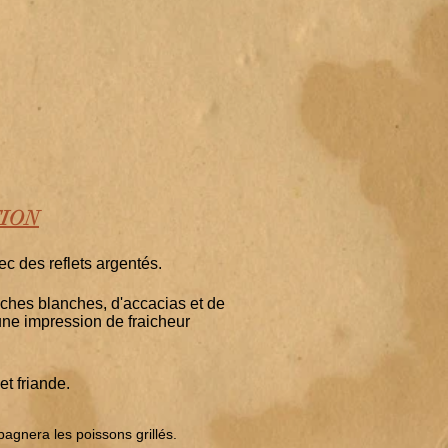
ION
ec des reflets argentés.
ches blanches, d'accacias et de
une impression de fraicheur
et friande.
nera les poissons grillés.