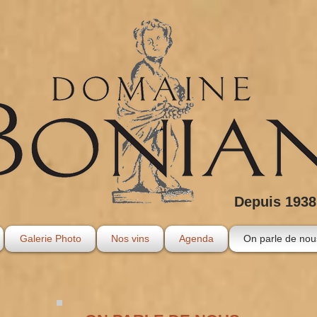
Depuis 1938
Galerie Photo
Nos vins
Agenda
On parle de nou